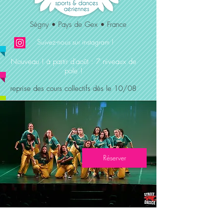
Ségny • Pays de Gex • France
Suivez-nous sur instagram !
Nouveau ! à partir d'août : 7 niveaux de
pole !
reprise des cours collectifs dès le 10/08
Réserver