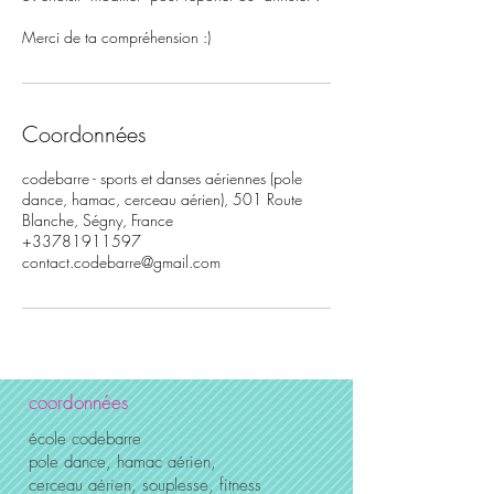
Merci de ta compréhension :)
Coordonnées
codebarre - sports et danses aériennes (pole
dance, hamac, cerceau aérien), 501 Route
Blanche, Ségny, France
+33781911597
contact.codebarre@gmail.com
coordonnées
école codebarre
pole dance, hamac aérien,
cerceau aérien, souplesse, fitness