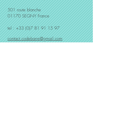
501 route blanche
01170 SEGNY France
tel :
+33 (0)7 81 91 15 97
contact.codebarre@gmail.com
nous trouver