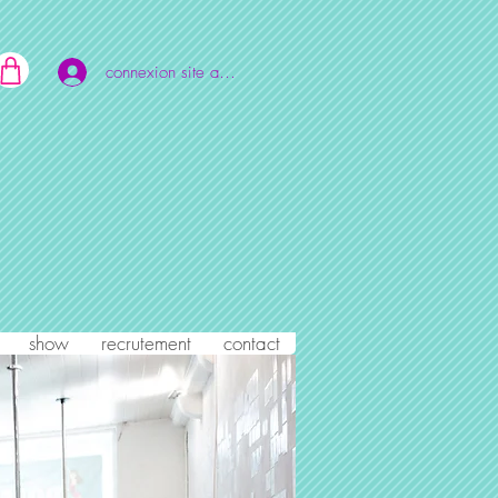
connexion site adulte
show
recrutement
contact