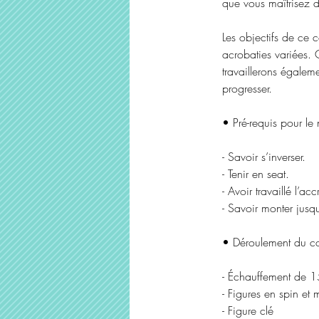
que vous maîtrisez d
Les objectifs de ce 
acrobaties variées. 
travaillerons égalem
progresser.
• Pré-requis pour le
- Savoir s’inverser.
- Tenir en seat.
- Avoir travaillé l’a
- Savoir monter jusq
• Déroulement du c
- Échauffement de 1
- Figures en spin et
- Figure clé