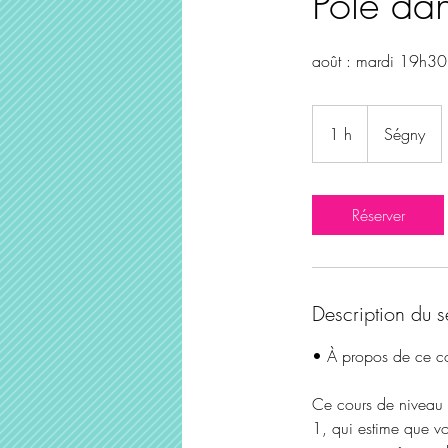
Pole da
août : mardi 19h30
1 h
1
Ségny
Réserver
Description du s
• À propos de ce c
Ce cours de niveau d
1, qui estime que v