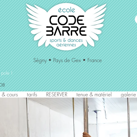
Cours de
hamac aérien cerceau
souplesse danses
pole dance
aériennes
Ségny • Pays de Gex • France
 pole !
/08
 & cours
tarifs
RESERVER
tenue & matériel
galerie