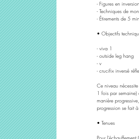
- Figures en inversio
- Techniques de mont
- Étirements de 5 min
• Objectifs techniqu
- viva 1
- outside leg hang
- v
- crucifix inversé réf
Ce niveau nécessite
1 fois par semaine) 
manière progressive,
progression se fait à
• Tenues
Pour l’échauffement (