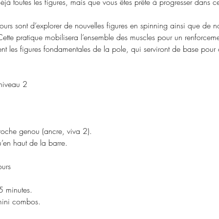
éjà toutes les figures, mais que vous êtes prête à progresser dans ce
cours sont d’explorer de nouvelles figures en spinning ainsi que de 
Cette pratique mobilisera l’ensemble des muscles pour un renforcem
ent les figures fondamentales de la pole, qui serviront de base pour 
 niveau 2
ccroche genou (ancre, viva 2).
u’en haut de la barre.
ours
5 minutes.
 mini combos.