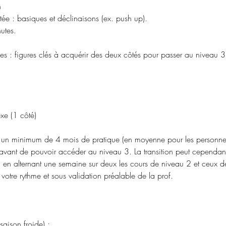
n
ée : basiques et déclinaisons (ex. push up).
utes.
es : figures clés à acquérir des deux côtés pour passer au niveau 3
lexe (1 côté)
 un minimum de 4 mois de pratique (en moyenne pour les personnes 
avant de pouvoir accéder au niveau 3. La transition peut cependant
 en alternant une semaine sur deux les cours de niveau 2 et ceux d
 votre rythme et sous validation préalable de la prof.
saison froide) :