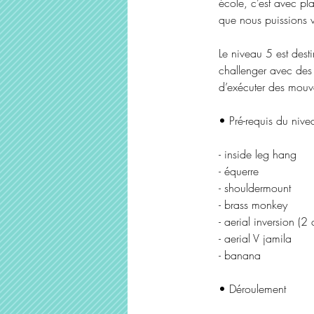
école, c’est avec pl
que nous puissions v
Le niveau 5 est dest
challenger avec des
d’exécuter des mouv
• Pré-requis du nive
- inside leg hang
- équerre
- shouldermount
- brass monkey
- aerial inversion (2 
- aerial V jamila
- banana
• Déroulement