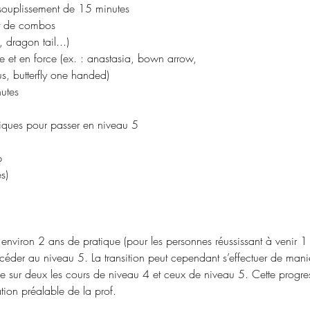
ssouplissement de 15 minutes
 et de combos
, dragon tail...)
se et en force (ex. : anastasia, bown arrow,
us, butterfly one handed)
nutes
niques pour passer en niveau 5
p
s)
environ 2 ans de pratique (pour les personnes réussissant à venir 1
éder au niveau 5. La transition peut cependant s’effectuer de mani
e sur deux les cours de niveau 4 et ceux de niveau 5. Cette progress
tion préalable de la prof.