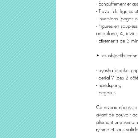
- Échauffement et a
- Travail de figures
- Inversions (pegasus
- Figures en souples
aeroplane, 4, invict
- Etirements de 5 mi
• Les objectifs tech
- ayesha bracket gri
- aerial V (des 2 côté
- handspring
- pegasus
Ce niveau nécessite 
avant de pouvoir acc
alternant une semain
rythme et sous valida