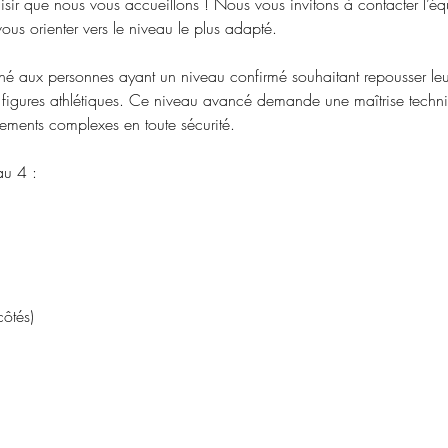
aisir que nous vous accueillons ! Nous vous invitons à contacter l’
ous orienter vers le niveau le plus adapté.
iné aux personnes ayant un niveau confirmé souhaitant repousser leur
 figures athlétiques. Ce niveau avancé demande une maîtrise techni
ements complexes en toute sécurité.
au 4 :
côtés)