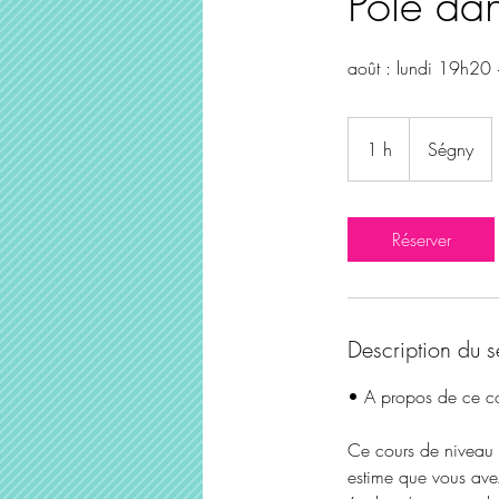
Pole dan
août : lundi 19h20 
1 h
1
Ségny
Réserver
Description du s
• A propos de ce c
Ce cours de niveau a
estime que vous avez