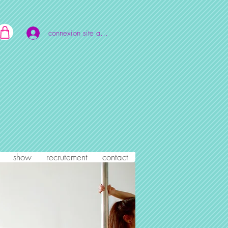
connexion site adulte
show
recrutement
contact