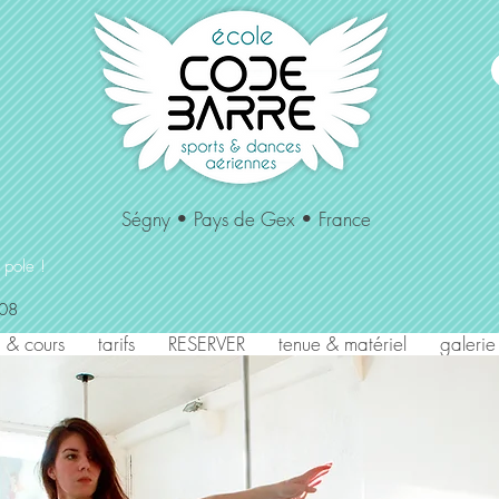
Cours de
hamac aérien cerceau
souplesse danses
pole dance
aériennes
Ségny • Pays de Gex • France
 pole !
/08
 & cours
tarifs
RESERVER
tenue & matériel
galerie